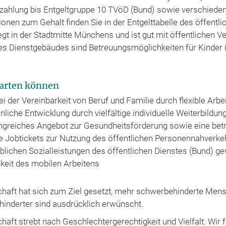
zahlung bis Entgeltgruppe 10 TVöD (Bund) sowie verschieden
onen zum Gehalt finden Sie in der Entgelttabelle des öffentl
iegt in der Stadtmitte Münchens und ist gut mit öffentlichen V
des Dienstgebäudes sind Betreuungsmöglichkeiten für Kinder
warten können
ei der Vereinbarkeit von Beruf und Familie durch flexible Arb
önliche Entwicklung durch vielfältige individuelle Weiterbi
ngreiches Angebot zur Gesundheitsförderung sowie eine betr
te Jobtickets zur Nutzung des öffentlichen Personennahverke
lichen Sozialleistungen des öffentlichen Dienstes (Bund) g
hkeit des mobilen Arbeitens
haft hat sich zum Ziel gesetzt, mehr schwerbehinderte Mens
nderter sind ausdrücklich erwünscht.
aft strebt nach Geschlechter­gerechtigkeit und Vielfalt. Wir 