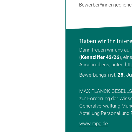
Bewerber*innen jegliche
Haben wir Ihr Inter
Dann freuen wir uns auf 
(
Kennziffer 42/26
), ei
Anschreibens, unter:
htt
Bewerbungsfrist:
28. J
MAX-PLANCK-GESELL
zur Förderung der Wisse
Generalverwaltung Mün
Abteilung Personal und 
www.mpg.de