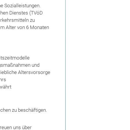
e Sozialleistungen.
ichen Dienstes (TVöD
erkehrsmitteln zu
 im Alter von 6 Monaten
eitszeitmodelle
ldungsmaßnahmen und
iebliche Altersvorsorge
hrs
ewährt
chen zu beschäftigen.
freuen uns über