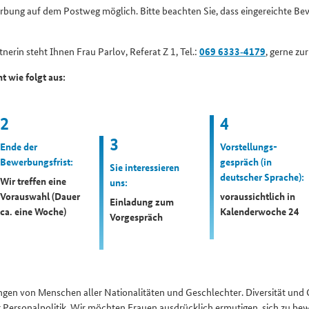
erbung auf dem Postweg möglich. Bitte beachten Sie, dass eingereichte Be
erin steht Ihnen Frau Parlov, Referat Z 1, Tel.:
069 6333‑4179
, gerne zu
t wie folgt aus:
2
4
3
Ende der
Vorstellungs­
Bewerbungsfrist:
gespräch (in
Sie interessieren
deutscher Sprache):
Wir treffen eine
uns:
Vorauswahl (Dauer
voraus­sichtlich in
Einladung zum
ca. eine Woche)
Kalender­woche 24
Vorgespräch
gen von Menschen aller Nationalitäten und Geschlechter. Diversität und 
er Personal­politik. Wir möchten Frauen ausdrücklich ermutigen, sich zu 