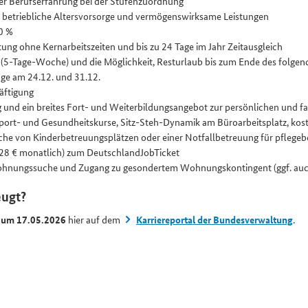
r Berufs­erfahrung bei der Stufen­zuordnung
, betriebliche Alters­vorsorge und vermögens­wirksame Leistungen
80 %
ltung ohne Kernarbeits­zeiten und bis zu 24 Tage im Jahr Zeitausgleich
 (5-Tage-Woche) und die Möglichkeit, Resturlaub bis zum Ende des folge
Tage am 24.12. und 31.12.
häftigung
und ein breites Fort- und Weiterbildungs­angebot zur persönlichen und fa
 Sport- und Gesundheits­kurse, Sitz-Steh-Dynamik am Büroarbeitsplatz, ko
che von Kinderbetreuungs­plätzen oder einer Notfall­betreuung für pflege
,28 € monatlich) zum DeutschlandJobTicket
ohnungs­suche und Zugang zu gesondertem Wohnungs­kontingent (ggf. auc
eugt?
 zum 17.05.2026
hier auf dem
Karriereportal der Bundesverwaltung
.