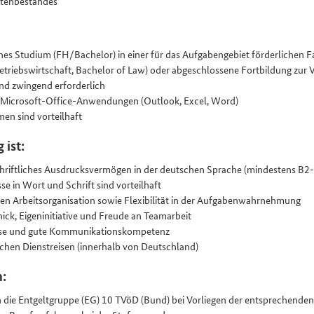
ften­bestandes
es Studium (FH/​Bachelor) in einer für das Aufgaben­gebiet förderlichen Fa
etriebs­wirtschaft, Bachelor of Law) oder abgeschlossene Fortbildung zur 
ind zwingend erforderlich
r Microsoft-Office-Anwendungen (Outlook, Excel, Word)
en sind vorteilhaft
 ist:
riftliches Ausdrucks­vermögen in der deutschen Sprache (mindestens B2
e in Wort und Schrift sind vorteilhaft
eten Arbeitsorganisation sowie Flexibilität in der Aufgaben­wahrnehmung
ick, Eigeninitiative und Freude an Teamarbeit
ise und gute Kommunikations­kompetenz
ichen Dienstreisen (innerhalb von Deutschland)
n:
n die Entgeltgruppe (EG) 10 TVöD (Bund) bei Vorliegen der entsprechenden