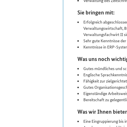
Verwaltung des Zeitschri
Sie bringen mit:
Erfolgreich abgeschlossen
Verwaltungs­wirtschaft, B
Verwaltungs­fachwirt II s
Sehr gute Kenntnisse de
Kenntnisse in ERP-System
Was uns noch wichtig
Gutes mündliches und sch
Englische Sprachkenntniss
Fähigkeit zur zielgericht
Gutes Organisationsgesch
Eigenständige Arbeitswe
Bereitschaft zu gelegentl
Was wir Ihnen biete
Eine Eingruppierung bis i