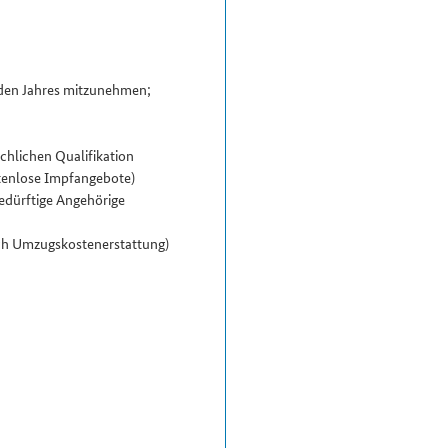
nden Jahres mitzunehmen;
chlichen Qualifikation
stenlose Impfangebote)
bedürftige Angehörige
h Umzugskosten­erstattung)