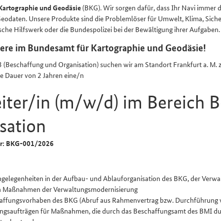
Kartographie und Geodäsie
(BKG). Wir sorgen dafür, dass Ihr Navi immer d
eodaten. Unsere Produkte sind die Problemlöser für Umwelt, Klima, Siche
ische Hilfswerk oder die Bundespolizei bei der Bewältigung ihrer Aufgaben.
riere im Bundesamt für Kartographie und Geodäsie!
3 (Beschaffung und Organisation) suchen wir am Standort Frankfurt a. M.
die Dauer von 2 Jahren eine/n
iter/in (m/w/d) im Bereich 
sation
fer: BKG-001/2026
ngelegenheiten in der Aufbau- und Ablauf­organisation des BKG, der Verwa
n Maßnahmen der Verwaltungs­modernisierung
ffungs­vorhaben des BKG (Abruf aus Rahmen­vertrag bzw. Durchführung v
ungs­aufträgen für Maßnahmen, die durch das Beschaffungsamt des BMI du